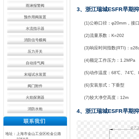
雨淋报警阀
3、浙江瑞城ESFR早期
预作用阀装置
(1)公称口径：φ20mm，接口螺
水流指示器
(2)流量系数：K=202
消防信号蝶阀
(3)响应时间指数(RTI)：≤28±8
压力开关
(4)额定工作压力：1.2MPa
自动排气阀
(5)动作温度：68℃、74℃、8
末端试水装置
(6)安装形式：下垂型
阀门附件
(7)较大净空高度：12m
火焰探测器
消防水炮
4、浙江瑞城ESFR早期
地址：上海市金山工业区松金公路