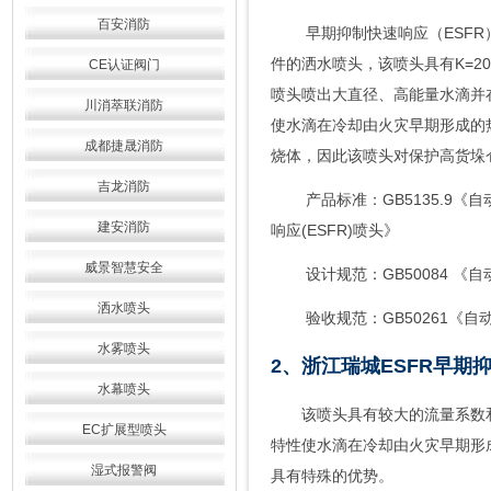
百安消防
早期抑制快速响应（ESFR
件的洒水喷头，该喷头具有K=2
CE认证阀门
喷头喷出大直径、高能量水滴并
川消萃联消防
使水滴在冷却由火灾早期形成的
成都捷晟消防
烧体，因此该喷头对保护高货垛
吉龙消防
产品标准：GB5135.9《自
建安消防
响应(ESFR)喷头》
威景智慧安全
设计规范：GB50084 《
洒水喷头
验收规范：GB50261《自
水雾喷头
2、浙江瑞城ESFR早期
水幕喷头
该喷头具有较大的流量系数和
EC扩展型喷头
特性使水滴在冷却由火灾早期形
湿式报警阀
具有特殊的优势。