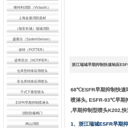
唯特利消防（Victaulic）
上海金盾消防器材
（瑞安长城）瑞城消防
盛赛尔（SystemSensor）
保特（POTTER）
诺蒂菲尔（NOTIFIER）
浙江瑞城早期抑制快速响应ESFR
仓库型特殊应用喷头
非仓库特殊应用喷头
68℃
ESFR
早期抑制快速响
干式下垂型喷头
喷淋头,
ESFR
-93℃早
ESFR早期抑制喷淋头
,早期抑制型喷头K202,
消防防爆阀门
1、浙江瑞城ESFR早期
闽山消防