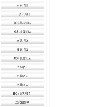
百安消防
CE认证阀门
川消萃联消防
成都捷晟消防
吉龙消防
建安消防
威景智慧安全
洒水喷头
水雾喷头
水幕喷头
EC扩展型喷头
湿式报警阀