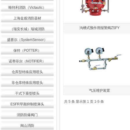
唯特利消防（Victaulic）
上海金盾消防器材
沟槽式预作用报警阀ZSFY
（瑞安长城）瑞城消防
盛赛尔（SystemSensor）
保特（POTTER）
诺蒂菲尔（NOTIFIER）
仓库型特殊应用喷头
非仓库特殊应用喷头
气压维护装置
干式下垂型喷头
共 5 条 显示第 1 页 1-5 条
ESFR早期抑制喷淋头
消防防爆阀门
闽山消防