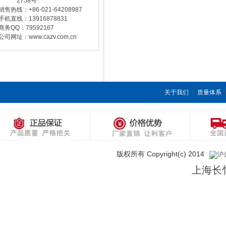
2758号
销售热线：+86-021-64208987
手机直线：13916878831
商务QQ：79592167
公司网址：www.cazv.com.cn
关于我们
质量体系
版权所有 Copyright(c) 2014
沪公
上海长