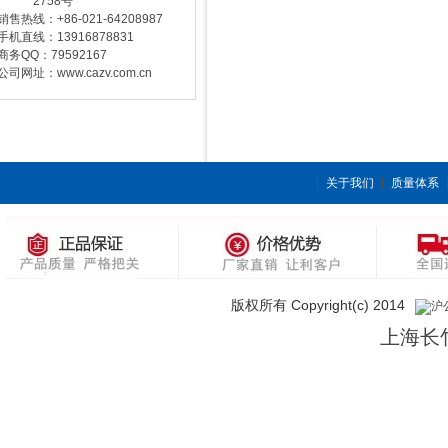
2758号
销售热线：+86-021-64208987
手机直线：13916878831
商务QQ：79592167
公司网址：www.cazv.com.cn
关于我们
质量体系
版权所有 Copyright(c) 2014
沪公
上海长