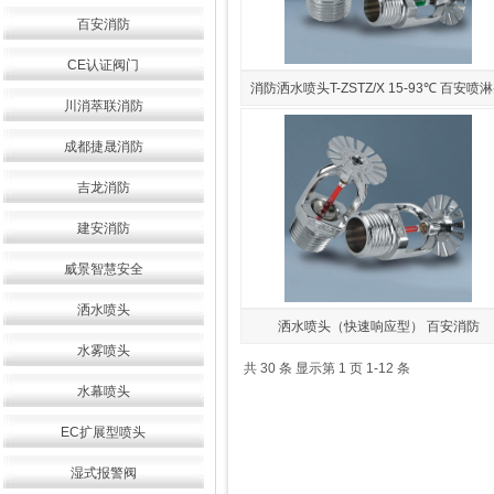
百安消防
CE认证阀门
消防洒水喷头T-ZSTZ/X 15-93℃ 百安喷
川消萃联消防
成都捷晟消防
吉龙消防
建安消防
威景智慧安全
洒水喷头
洒水喷头（快速响应型） 百安消防
水雾喷头
共 30 条 显示第 1 页 1-12 条
水幕喷头
EC扩展型喷头
湿式报警阀