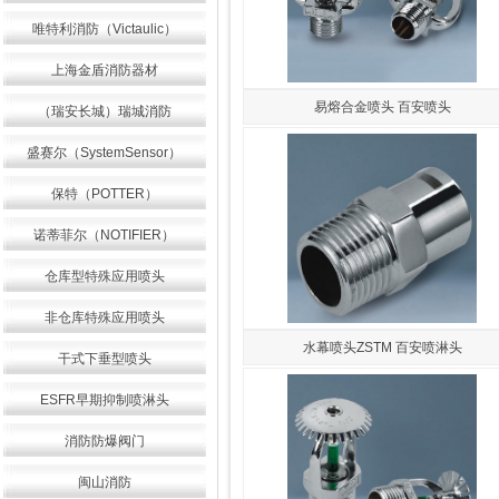
唯特利消防（Victaulic）
上海金盾消防器材
易熔合金喷头 百安喷头
（瑞安长城）瑞城消防
盛赛尔（SystemSensor）
保特（POTTER）
诺蒂菲尔（NOTIFIER）
仓库型特殊应用喷头
非仓库特殊应用喷头
水幕喷头ZSTM 百安喷淋头
干式下垂型喷头
ESFR早期抑制喷淋头
消防防爆阀门
闽山消防