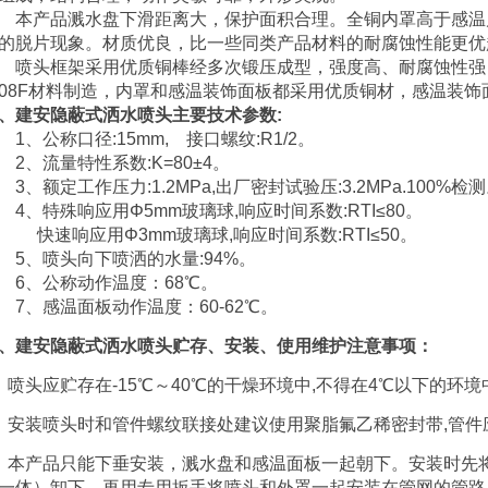
产品溅水盘下滑距离大，保护面积合理。全铜内罩高于感温
的脱片现象。材质优良，比一些同类产品材料的耐腐蚀性能更优
头框架采用优质铜棒经多次锻压成型，强度高、耐腐蚀性强
08F材料制造，内罩和感温装饰面板都采用优质铜材，感温装饰
、建安隐蔽式洒水喷头主要技术参数:
、公称口径:15mm, 接口螺纹:R1/2。
、流量特性系数:K=80±4。
、额定工作压力:1.2MPa,出厂密封试验压:3.2MPa.100%检
、特殊响应用Φ5mm玻璃球,响应时间系数:RTI≤80。
速响应用Φ3mm玻璃球,响应时间系数:RTI≤50。
、喷头向下喷洒的水量:94%。
、公称动作温度：68℃。
、感温面板动作温度：60-62℃。
、建安隐蔽式洒水喷头贮存、安装、使用维护注意事项：
、喷头应贮存在-15℃～40℃的干燥环境中,不得在4℃以下的环
、安装喷头时和管件螺纹联接处建议使用聚脂氟乙稀密封带,管
、本产品只能下垂安装，溅水盘和感温面板一起朝下。安装时先
一体）卸下，再用专用扳手将喷头和外罩一起安装在管网的管路