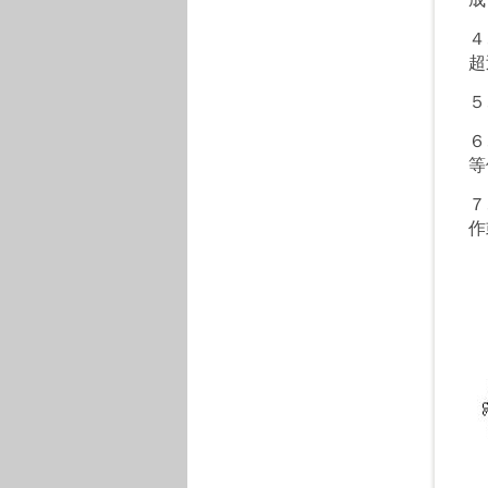
４
超
５
６
等
７
作