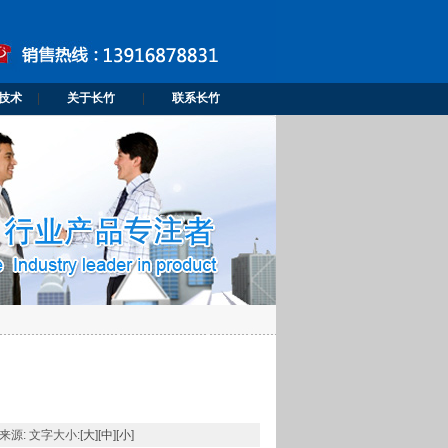
技术
|
关于长竹
|
联系长竹
 来源: 文字大小:[
大
][
中
][
小
]