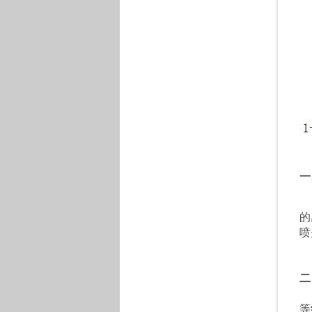
一
(
的
喷
1
2
二
本
等