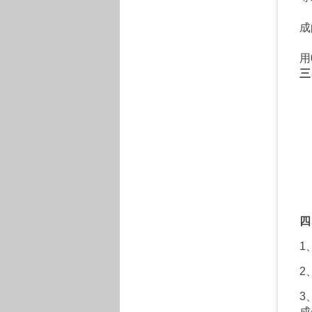
本
成
喷
用
三
1
2
3
4
快
5
6
7
四
1
2
3
成