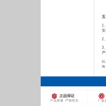
五
1
安
2
3
严
以
询