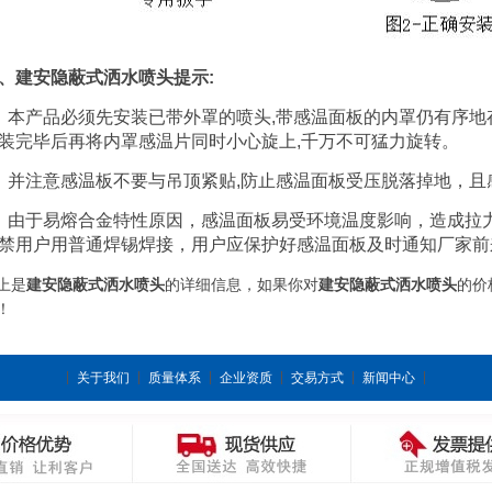
、建安隐蔽式洒水喷头提示:
、本产品必须先安装已带外罩的喷头,带感温面板的内罩仍有序
装完毕后再将内罩感温片同时小心旋上,千万不可猛力旋转。
、并注意感温板不要与吊顶紧贴,防止感温面板受压脱落掉地，且
、由于易熔合金特性原因，感温面板易受环境温度影响，造成拉
禁用户用普通焊锡焊接，用户应保护好感温面板及时通知厂家前
上是
建安隐蔽式洒水喷头
的详细信息，如果你对
建安隐蔽式洒水喷头
的价
！
关于我们
质量体系
企业资质
交易方式
新闻中心