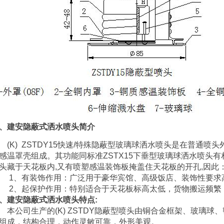
、建安
隐蔽式洒水喷头
简介
K) ZSTDY15快速/特殊隐蔽型玻璃球洒水喷头是在普通喷
感温罩壳组成。其功能同标准ZSTX15下垂型玻璃球洒水喷头
头藏于天花板内,又有喷塑感温装饰板掩盖住天花板的开孔,因此
、有装饰作用：广泛用于豪华宾馆、高级饭店、装饰性要求
、起保护作用：特别适合于天花板标高太低，货物搬运频繁
、建安隐蔽式洒水喷头特点:
公司生产的(K) ZSTDY隐蔽型喷头由铜合金框架、玻璃球
组成，结构合理，动作灵敏可靠，外形美观。