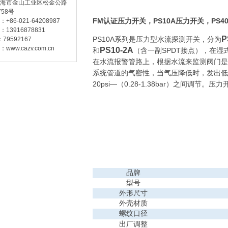
海市金山工业区松金公路
8号
FM认证压力开关，PS10A
压力开关
，PS4
86-021-64208987
13916878831
P
PS10A系列是压力型水流探测开关，分为
79592167
ww.cazv.com.cn
PS10-2A
和
（含一副SPDT接点），在
在水流报警管路上，根据水流来监测阀门是
系统管道的气密性，当气压降低时，发出低
20psi—（0.28-1.38bar）之间调节。
品牌
型号
外形尺寸
外壳材质
螺纹口径
出厂调整