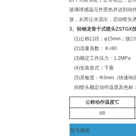
玻璃球感温元件受热并达到动
放，从而让水流出，启动喷头
3、轻钢龙骨干式喷头ZSTGX
(1)公称口径：φ15mm；接
(2)流量系数： K=80
(3)额定工作压力：1.2MPa
(4)安装形式：下垂
(5)灵敏度：Φ3mm（快速响
(6)喷头额定动作温度及色标
公称动作温度℃
68
型号规格