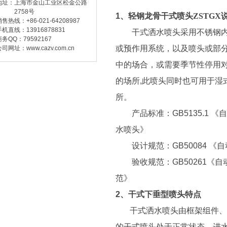
地址：上海市金山工业区松金公路
2758号
1、
轻钢龙骨干式喷头ZSTGX
售热线：+86-021-64208987
手机直线：13916878831
干式洒水喷头采用不锈钢内
商务QQ：79592167
或预作用系统，以及喷头或部
司网址：www.cazv.com.cn
中的场合，或需要季节性停用
的场所,此喷头同时也可用于湿
所。
产品标准：GB5135.1 《
水喷头
》
设计规范：GB50084 《
验收规范：GB50261《自
范》
2、
干式下垂型喷头
特点
干式洒水喷头由框架组件、玻
的干式喷头处于正常状态，进