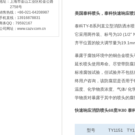
地址：上海市金山工业区松金公路
2758号
销售热线：+86-021-64208987
美国泰科喷头，泰科快速响应喷淋
手机直线：13916878831
商务QQ：79592167
泰科TY-B系列直立型消防洒水
公司网址：www.cazv.com.cn
它采用两件装、标号为10 (1/2” 
齐平位置的较大调节量为19.1
暴露于腐蚀环境中的铜合金喷头
延长喷头使用寿命。尽管带防腐
标准腐蚀试验，但试验并不包括
终用户咨询，该防腐层是否用于
温度、化学物质浓度、气体/ 化
学物质对暴露于其中的喷头的腐
快速响应消防喷头68度/K80 泰
型号
TY1151
TY1