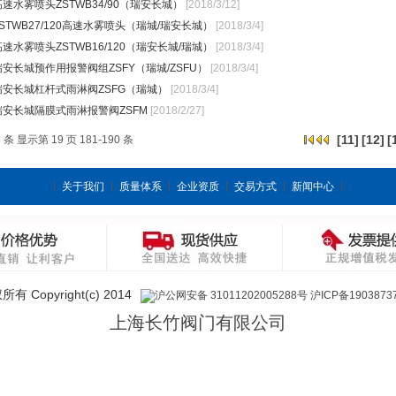
高速水雾喷头ZSTWB34/90（瑞安长城）
[2018/3/12]
ZSTWB27/120高速水雾喷头（瑞城/瑞安长城）
[2018/3/4]
高速水雾喷头ZSTWB16/120（瑞安长城/瑞城）
[2018/3/4]
瑞安长城预作用报警阀组ZSFY（瑞城/ZSFU）
[2018/3/4]
瑞安长城杠杆式雨淋阀ZSFG（瑞城）
[2018/3/4]
瑞安长城隔膜式雨淋报警阀ZSFM
[2018/2/27]
[
11
]
[
12
]
[
8 条 显示第 19 页 181-190 条
关于我们
质量体系
企业资质
交易方式
新闻中心
有 Copyright(c) 2014
沪公网安备 31011202005288号
沪ICP备1903873
上海长竹阀门有限公司