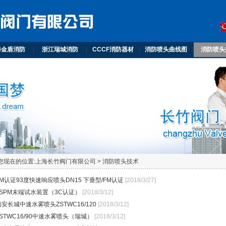
海金盾消防
|
浙江瑞城消防
|
CCCF消防器材
|
消防喷头曲线图
|
消防喷头
您现在的位置:
上海长竹阀门有限公司
> 消防喷头技术
FM认证93度快速响应喷头DN15 下垂型/FM认证
[2018/3/27]
ZSPM末端试水装置（3C认证）
[2018/3/12]
瑞安长城中速水雾喷头ZSTWC16/120
[2018/3/12]
ZSTWC16/90中速水雾喷头（瑞城）
[2018/3/12]