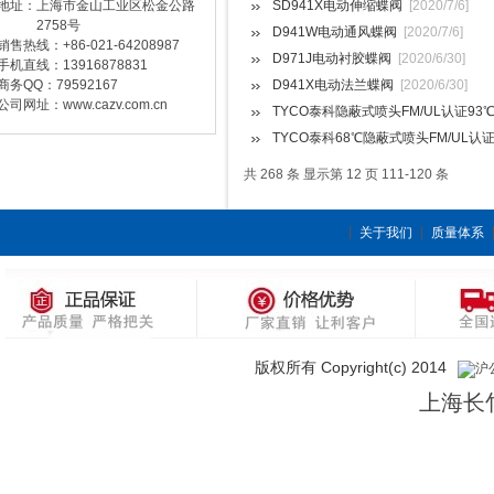
地址：上海市金山工业区松金公路
SD941X电动伸缩蝶阀
[2020/7/6]
2758号
D941W电动通风蝶阀
[2020/7/6]
销售热线：+86-021-64208987
D971J电动衬胶蝶阀
[2020/6/30]
手机直线：13916878831
商务QQ：79592167
D941X电动法兰蝶阀
[2020/6/30]
公司网址：www.cazv.com.cn
TYCO泰科隐蔽式喷头FM/UL认证9
TYCO泰科68℃隐蔽式喷头FM/UL
共 268 条 显示第 12 页 111-120 条
关于我们
质量体系
版权所有 Copyright(c) 2014
沪公
上海长