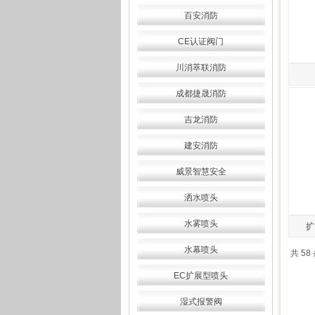
百安消防
CE认证阀门
川消萃联消防
成都捷晟消防
吉龙消防
建安消防
威景智慧安全
洒水喷头
水雾喷头
扩
水幕喷头
共 58
EC扩展型喷头
湿式报警阀