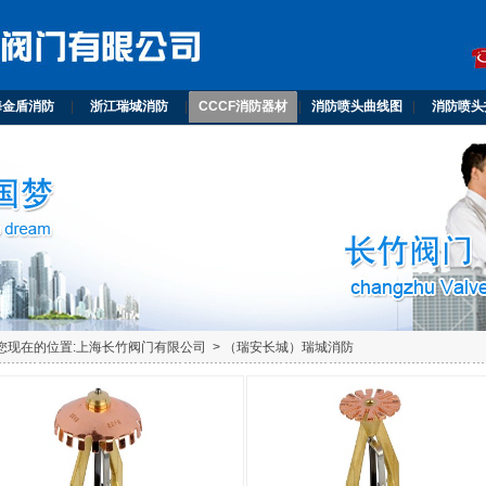
海金盾消防
|
浙江瑞城消防
|
CCCF消防器材
|
消防喷头曲线图
|
消防喷头
您现在的位置:
上海长竹阀门有限公司
>
（瑞安长城）瑞城消防