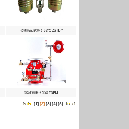
瑞城隐蔽式喷头93℃ ZSTDY
瑞城雨淋报警阀ZSFM
[
1
]
[2]
[
3
]
[
4
]
[
5
]