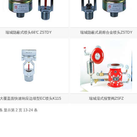
瑞城隐蔽式喷头68℃ ZSTDY
瑞城隐蔽式易熔合金喷头ZSTDY
大覆盖面快速响应边墙型EC喷头K115
瑞城湿式报警阀ZSFZ
 条 显示第 2 页 13-24 条